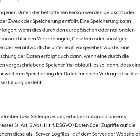
genen Daten der betroffenen Person werden gelöscht oder
der Zweck der Speicherung entfällt. Eine Speicherung kann
rfolgen, wenn dies durch den europäischen oder nationalen
nionsrechtlichen Verordnungen, Gesetzen oder sonstigen
en der Verantwortliche unterliegt, vorgesehen wurde. Eine
schung der Daten erfolgt auch dann, wenn eine durch die
 vorgeschriebene Speicherfrist abläuft, es sei denn, dass ein
zur weiteren Speicherung der Daten für einen Vertragsabschlus
serfüllung besteht.
betreiber bzw. Seitenprovider, erheben aufgrund unseres
esses (s. Art. 6 Abs. 1 lit. f. DSGVO) Daten über Zugriffe auf die
hern diese als “Server-Logfiles” auf dem Server der Website a