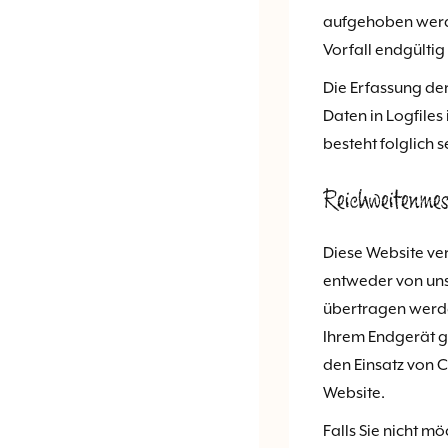
aufgehoben werd
Vorfall endgültig 
Die Erfassung der
Daten in Logfiles 
besteht folglich 
Reichweitenmes
Diese Website ve
entweder von uns
übertragen werden
Ihrem Endgerät ge
den Einsatz von C
Website.
Falls Sie nicht 