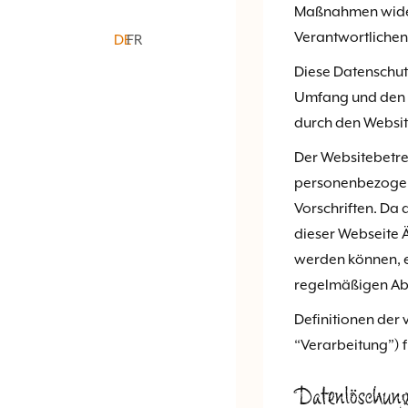
Maßnahmen widers
Verantwortlichen 
DE
FR
Diese Datenschutz
Umfang und den 
durch den Websit
Der Websitebetre
personenbezogene
Vorschriften. Da
dieser Webseite
werden können, e
regelmäßigen Ab
Definitionen der
“Verarbeitung”) f
Datenlöschung