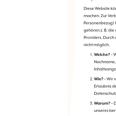
Diese Website kö
machen. Zur Verb
Personenbezug) Ih
gehören z. B. die
Providers. Durch 
nicht möglich.
Welche?
– 
Nachname, I
Inhaltsang
Wie?
– Wir 
Erlaubnis d
Datenschut
Warum?
– 
unseres ber