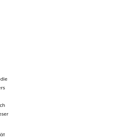
 die
ers
rch
eser
ät